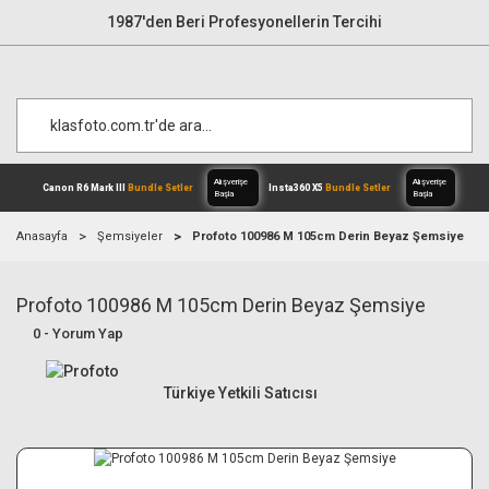
1987'den Beri Profesyonellerin Tercihi
Anasayfa
Şemsiyeler
Profoto 100986 M 105cm Derin Beyaz Şemsiye
Profoto 100986 M 105cm Derin Beyaz Şemsiye
Alışverişe
Canon R6 Mark III
Bundle Setler
Inst
Başla
0 - Yorum Yap
Türkiye Yetkili Satıcısı