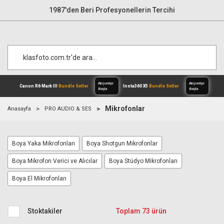
1987'den Beri Profesyonellerin Tercihi
Mikrofonlar
Anasayfa
PRO AUDIO & SES
Alışverişe
Canon R6 Mark III
Bundle Setler
Inst
Boya Yaka Mikrofonları
Boya Shotgun Mikrofonlar
Başla
Boya Mikrofon Verici ve Alıcılar
Boya Stüdyo Mikrofonları
Boya El Mikrofonları
Stoktakiler
Toplam 73 ürün