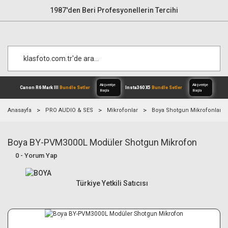
1987'den Beri Profesyonellerin Tercihi
Anasayfa
PRO AUDIO & SES
Mikrofonlar
Boya Shotgun Mikrofonlar
Boya BY-PVM3000L Modüler Shotgun Mikrofon
Alışverişe
Canon R6 Mark III
Bundle Setler
Inst
Başla
0 - Yorum Yap
Türkiye Yetkili Satıcısı