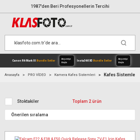
1987'den Beri Profesyonellerin Tercihi
Kafes Sistemleri
Anasayfa
PRO VİDEO
Kamera Kafes Sistemleri
Alışverişe
Canon R6 Mark III
Bundle Setler
Inst
Stoktakiler
Toplam 2 ürün
Başla