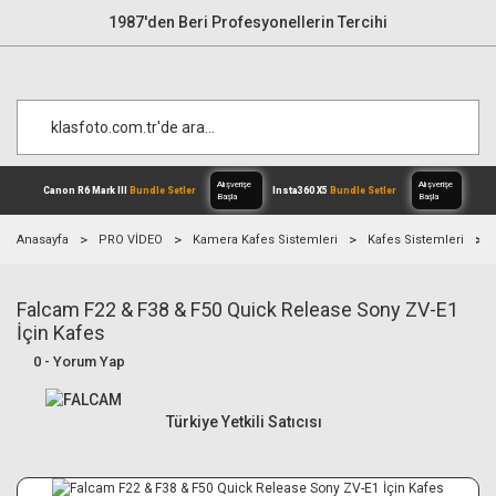
1987'den Beri Profesyonellerin Tercihi
Anasayfa
PRO VİDEO
Kamera Kafes Sistemleri
Kafes Sistemleri
Falcam F22 & F38 & F50 Quick Release Sony ZV-E1
Alışverişe
Canon R6 Mark III
Bundle Setler
Inst
Başla
İçin Kafes
0 - Yorum Yap
Türkiye Yetkili Satıcısı