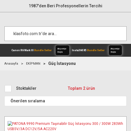
1987'den Beri Profesyonellerin Tercihi
Güç İstasyonu
Anasayfa
EKİPMAN
Alışverişe
Canon R6 Mark III
Bundle Setler
Inst
Başla
Stoktakiler
Toplam 2 ürün