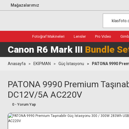
Mağazalarımız
Fotoğraf Makineleri
Lensler
Pro Video
Gimba
Canon R6 Mark III
Bundle Se
Anasayfa
EKİPMAN
Güç İstasyonu
PATONA 9990 Premi
PATONA 9990 Premium Taşınab
DC12V/5A AC220V
0 - Yorum Yap