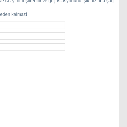
'yi birleştirebilir ve güç istasyonunu ışık hızında şarj
meden kalmaz!