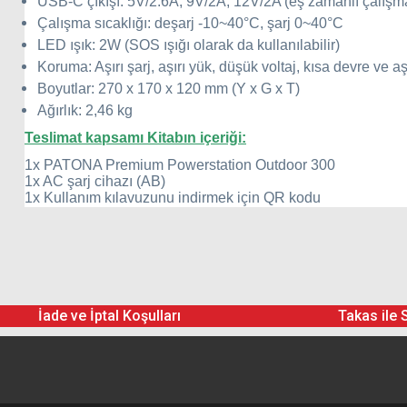
USB-C çıkışı: 5V/2.6A, 9V/2A, 12V/2A (eş zamanlı çalışma 
Çalışma sıcaklığı: deşarj -10~40°C, şarj 0~40°C
LED ışık: 2W (SOS ışığı olarak da kullanılabilir)
Koruma: Aşırı şarj, aşırı yük, düşük voltaj, kısa devre ve aş
Boyutlar: 270 x 170 x 120 mm (Y x G x T)
Ağırlık: 2,46 kg
Teslimat kapsamı Kitabın içeriği:
1x PATONA Premium Powerstation Outdoor 300
1x AC şarj cihazı (AB)
1x Kullanım kılavuzunu indirmek için QR kodu
İade ve İptal Koşulları
Takas ile 