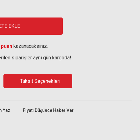
ETE EKLE
 puan
kazanacaksınız.
rilen siparişler aynı gün kargoda!
Taksit Seçenekleri
m Yaz
Fiyatı Düşünce Haber Ver