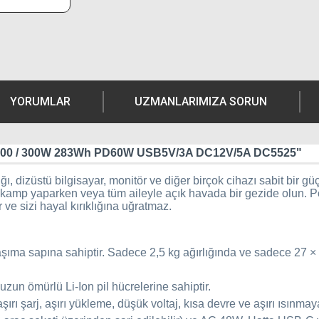
YORUMLAR
UZMANLARIMIZA SORUN
r 300 / 300W 283Wh PD60W USB5V/3A DC12V/5A DC5525"
ığı, dizüstü bilgisayar, monitör ve diğer birçok cihazı sabit bir 
, ister kamp yaparken veya tüm aileyle açık havada bir gezide olu
ve sizi hayal kırıklığına uğratmaz.
aşıma sapına sahiptir. Sadece 2,5 kg ağırlığında ve sadece 27 ×
un ömürlü Li-Ion pil hücrelerine sahiptir.
aşırı şarj, aşırı yükleme, düşük voltaj, kısa devre ve aşırı ısınmay