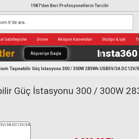
1987'den Beri Profesyonellerin Tercihi
l Sabitleyiciler
Drone
Aksiyon Kameraları
Stüdyo & Işık
T
tler
Insta36
Alışverişe Başla
um Taşınabilir Güç İstasyonu 300 / 300W 283Wh USB5V/3A DC12V/
ilir Güç İstasyonu 300 / 300W 