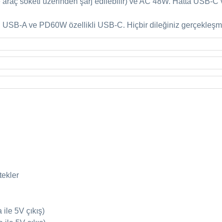
soketi üzerinden şarj edilebilir) ve AC 48W. Hatta USB-C ve AC
li USB-A ve PD60W özellikli USB-C. Hiçbir dileğiniz gerçekleş
tekler
ile 5V çıkış)