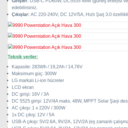
Girişler:
USB-C PD60W, DC5535 48W (güneş enerjisi ve araç 
edebilirsiniz.
Çıkışlar:
AC 220-240V, DC 12V/5A, Hızlı Şarj 3.0 özellik
Teknik veriler:
Kapasite: 283Wh / 19,2Ah / 14,76V
Maksimum güç: 300W
LG markalı Li-ion hücreler
LCD ekran
DC girişi: 16V / 3A
DC 5525 girişi: 12V/4A maks. 48W, MPPT Solar Şarjı des
AC çıkışı: 1 x 220V / 300W
1x DC çıkış: 12V / 5A
USB-A çıkışı: 5V/2.6A, 9V/2A, 12V/2A (eş zamanlı çalışma 