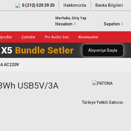
0 (212) 520 29 20
Hakkımızda
Banka Bilgileri
Merhaba, Giriş Yap
Hesabım
Sepetim
ripodlar
Çantalar
Pro Audio Ses
Aksesuarlar
0 X5
Bundle Setler
Alışverişe Başla
5A AC220V
283Wh USB5V/3A
Türkiye Yetkili Satıcısı