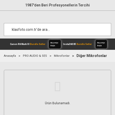
1987'den Beri Profesyonellerin Tercihi
Diğer Mikrofonlar
Anasayfa
PRO AUDIO & SES
Mikrofonlar
Alışverişe
Canon R6 Mark III
Bundle Setler
Inst
Başla
Ürün Bulunamadı.