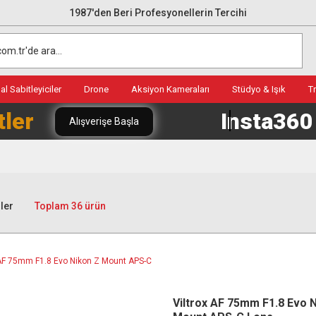
1987'den Beri Profesyonellerin Tercihi
l Sabitleyiciler
Drone
Aksiyon Kameraları
Stüdyo & Işık
T
tler
Insta36
Alışverişe Başla
ler
Toplam 36 ürün
Viltrox AF 75mm F1.8 Evo 