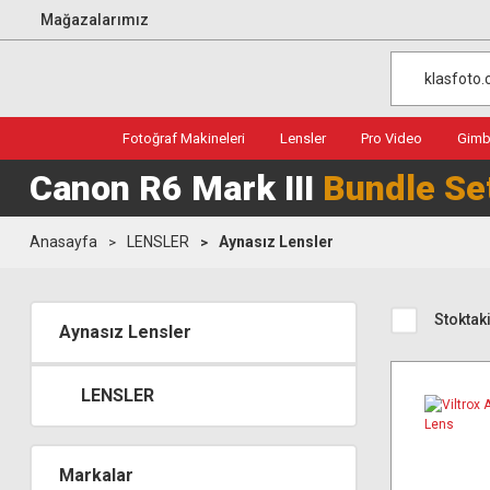
Mağazalarımız
Fotoğraf Makineleri
Lensler
Pro Video
Gimba
Canon R6 Mark III
Bundle Se
Anasayfa
LENSLER
Aynasız Lensler
Stoktaki
Aynasız Lensler
LENSLER
Markalar