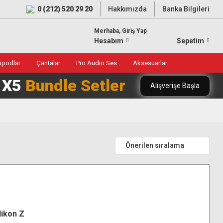
0 (212) 520 29 20
Hakkımızda
Banka Bilgileri
Merhaba, Giriş Yap
Hesabım
Sepetim
ripodlar
Çantalar
Pro Audio Ses
Aksesuarlar
0 X5
Bundle Setler
Alışverişe Başla
Nikon Z