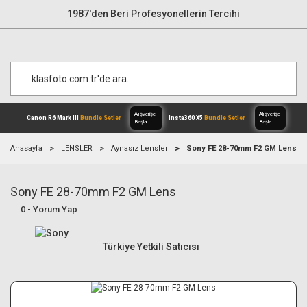
1987'den Beri Profesyonellerin Tercihi
Anasayfa
LENSLER
Aynasız Lensler
Sony FE 28-70mm F2 GM Lens
Sony FE 28-70mm F2 GM Lens
Alışverişe
Canon R6 Mark III
Bundle Setler
Inst
Başla
0 - Yorum Yap
Türkiye Yetkili Satıcısı