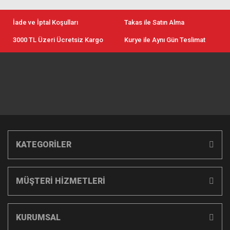
İade ve İptal Koşulları
Takas ile Satın Alma
3000 TL Üzeri Ücretsiz Kargo
Kurye ile Aynı Gün Teslimat
KATEGORİLER
MÜŞTERİ HİZMETLERİ
KURUMSAL