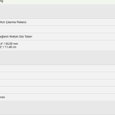
 kg
Hızlı Çıkarma Plakası)
ağlantı Noktalı Düz ​​Taban
,4" / 60,00 mm
52" / 11,48 cm
arası