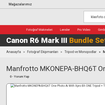
Mağazalarımız
Fotoğraf Makineleri
Lensler
Pro Video
Gimba
Canon R6 Mark III
Bundle Se
Anasayfa
Fotoğraf Ekipmanları
Tripod ve Monopodlar
M
Manfrotto MKONEPA-BHQ6T One P
0 - Yorum Yap