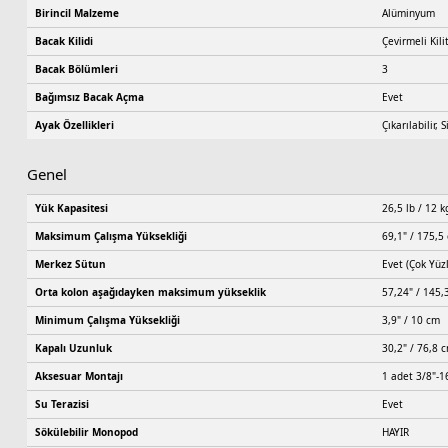
Birincil Malzeme
Alüminyum
Bacak Kilidi
Çevirmeli Kili
Bacak Bölümleri
3
Bağımsız Bacak Açma
Evet
Ayak Özellikleri
Çıkarılabilir, S
Genel
Yük Kapasitesi
26,5 lb / 12 k
Maksimum Çalışma Yüksekliği
69,1" / 175,5
Merkez Sütun
Evet (Çok Yüz
Orta kolon aşağıdayken maksimum yükseklik
57,24" / 145,
Minimum Çalışma Yüksekliği
3,9" / 10 cm
Kapalı Uzunluk
30,2" / 76,8 
Aksesuar Montajı
1 adet 3/8"-16
Su Terazisi
Evet
Sökülebilir Monopod
HAYIR