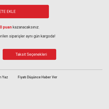
ETE EKLE
0 puan
kazanacaksınız.
rilen siparişler aynı gün kargoda!
Taksit Seçenekleri
m Yaz
Fiyatı Düşünce Haber Ver