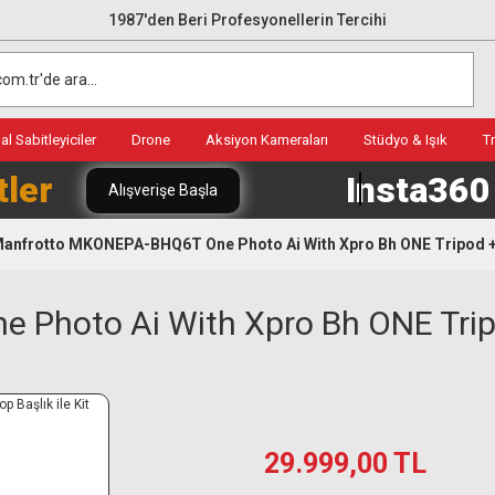
1987'den Beri Profesyonellerin Tercihi
l Sabitleyiciler
Drone
Aksiyon Kameraları
Stüdyo & Işık
T
tler
Insta36
Alışverişe Başla
anfrotto MKONEPA-BHQ6T One Photo Ai With Xpro Bh ONE Tripod + T
hoto Ai With Xpro Bh ONE Tripod 
29.999,00 TL