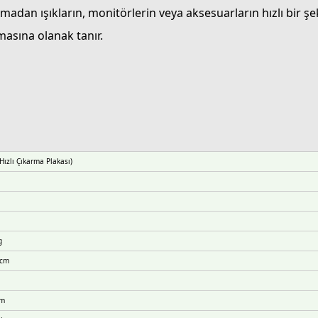
adan ışıkların, monitörlerin veya aksesuarların hızlı bir şe
masına olanak tanır.
Hızlı Çıkarma Plakası)
g
 cm
cm