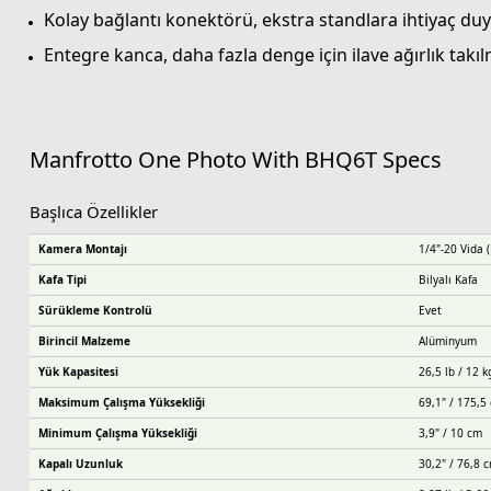
Kolay bağlantı konektörü, ekstra standlara ihtiyaç duym
Entegre kanca, daha fazla denge için ilave ağırlık takıl
Manfrotto One Photo With BHQ6T
Specs
Başlıca Özellikler
Kamera Montajı
1/4"-20 Vida (
Kafa Tipi
Bilyalı Kafa
Sürükleme Kontrolü
Evet
Birincil Malzeme
Alüminyum
Yük Kapasitesi
26,5 lb / 12 k
Maksimum Çalışma Yüksekliği
69,1" / 175,5
Minimum Çalışma Yüksekliği
3,9" / 10 cm
Kapalı Uzunluk
30,2" / 76,8 