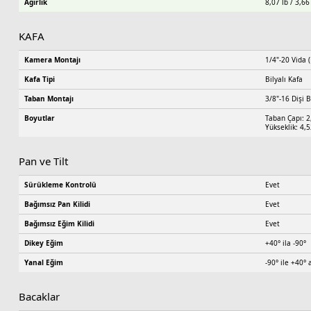
Ağırlık
8,07 lb / 3,66
KAFA
Kamera Montajı
1/4"-20 Vida (
Kafa Tipi
Bilyalı Kafa
Taban Montajı
3/8"-16 Dişi B
Boyutlar
Taban Çapı: 2
Yükseklik: 4,
Pan ve Tilt
Sürükleme Kontrolü
Evet
Bağımsız Pan Kilidi
Evet
Bağımsız Eğim Kilidi
Evet
Dikey Eğim
+40° ila -90°
Yanal Eğim
-90° ile +40° 
Bacaklar