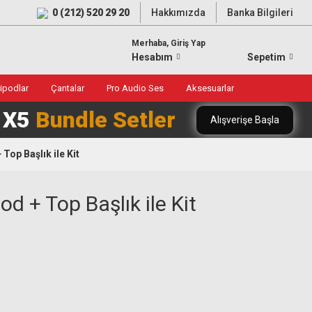
0 (212) 520 29 20
Hakkımızda
Banka Bilgileri
Merhaba, Giriş Yap
Hesabım
Sepetim
ripodlar
Çantalar
Pro Audio Ses
Aksesuarlar
0 X5
Bundle Setler
Alışverişe Başla
op Başlık ile Kit
+ Top Başlık ile Kit