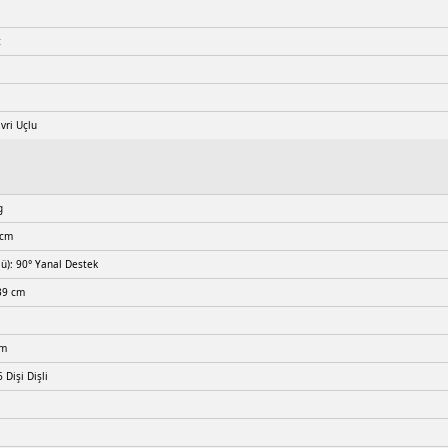
t
ivri Uçlu
g
 cm
lü): 90° Yanal Destek
39 cm
cm
 Dişi Dişli