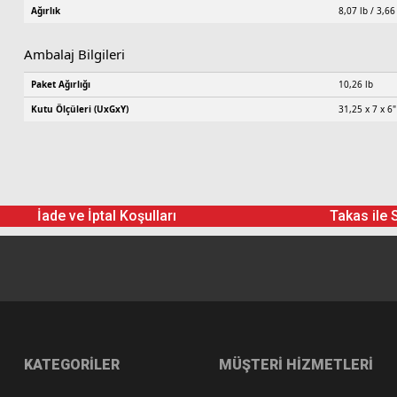
Ağırlık
8,07 lb / 3,66
Ambalaj Bilgileri
Paket Ağırlığı
10,26 lb
Kutu Ölçüleri (UxGxY)
31,25 x 7 x 6"
İade ve İptal Koşulları
Takas ile 
KATEGORİLER
MÜŞTERİ HİZMETLERİ