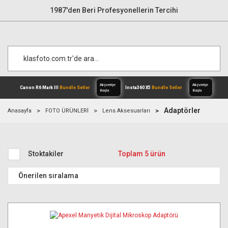
1987'den Beri Profesyonellerin Tercihi
Adaptörler
Anasayfa
FOTO ÜRÜNLERİ
Lens Aksesuarları
Alışverişe
Canon R6 Mark III
Bundle Setler
Inst
Başla
Stoktakiler
Toplam 5 ürün