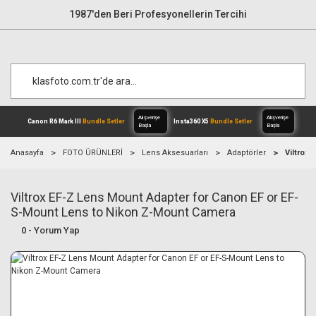
1987'den Beri Profesyonellerin Tercihi
Anasayfa
FOTO ÜRÜNLERİ
Lens Aksesuarları
Adaptörler
Viltrox
Viltrox EF-Z Lens Mount Adapter for Canon EF or EF-
Alışverişe
Canon R6 Mark III
Bundle Setler
Inst
Başla
S-Mount Lens to Nikon Z-Mount Camera
0 - Yorum Yap