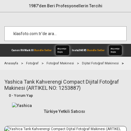
1987'den Beri Profesyonellerin Tercihi
Anasayfa
Fotoğraf
Fotoğraf Makinesi
Dijital Fotoğraf Makinesi
Ya
Yashica Tank Kahverengi Compact Dijital Fotoğraf
Alışverişe
Canon R6 Mark III
Bundle Setler
Inst
Başla
Makinesi (ARTIKEL NO: 1253887)
0 - Yorum Yap
Türkiye Yetkili Satıcısı