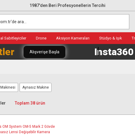
1987'den Beri Profesyonellerin Tercihi
l Sabitleyiciler
Drone
Aksiyon Kameraları
Stüdyo & Işık
T
tler
Insta36
Alışverişe Başla
f Makinesi
Aynasız Makine
ler
Toplam 38 ürün