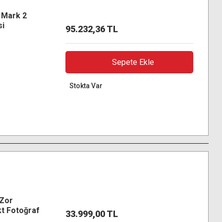
 Mark 2
si
95.232,36 TL
70Sw000
Sepete Ekle
Stokta Var
Zor
kt Fotoğraf
33.999,00 TL
mızı