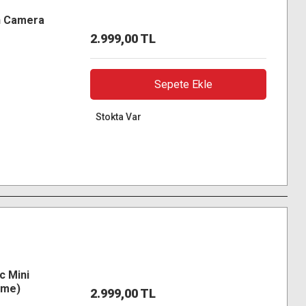
in Camera
2.999,00 TL
Sepete Ekle
Stokta Var
c Mini
ome)
2.999,00 TL