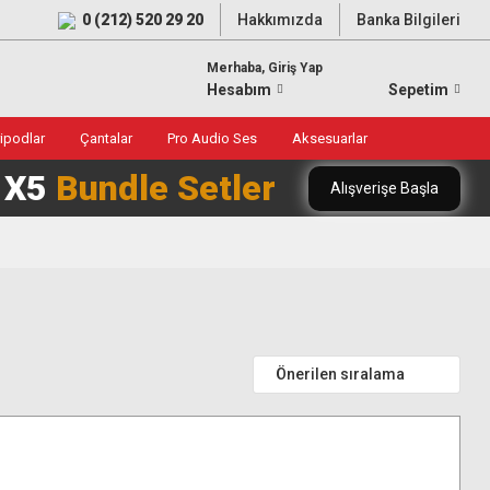
0 (212) 520 29 20
Hakkımızda
Banka Bilgileri
Merhaba, Giriş Yap
Hesabım
Sepetim
ripodlar
Çantalar
Pro Audio Ses
Aksesuarlar
0 X5
Bundle Setler
Alışverişe Başla