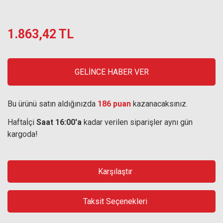
1.863,42 TL
GELİNCE HABER VER
Bu ürünü satın aldığınızda
186 puan
kazanacaksınız.
Haftaİçi
Saat 16:00'a
kadar verilen siparişler aynı gün
kargoda!
Karşılaştır
Taksit Seçenekleri