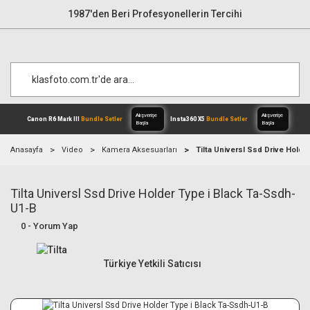
1987'den Beri Profesyonellerin Tercihi
Anasayfa
Video
Kamera Aksesuarları
Tilta Universl Ssd Drive Hold
Tilta Universl Ssd Drive Holder Type i Black Ta-Ssdh-
Alışverişe
Canon R6 Mark III
Bundle Setler
Inst
Başla
U1-B
0 - Yorum Yap
Türkiye Yetkili Satıcısı