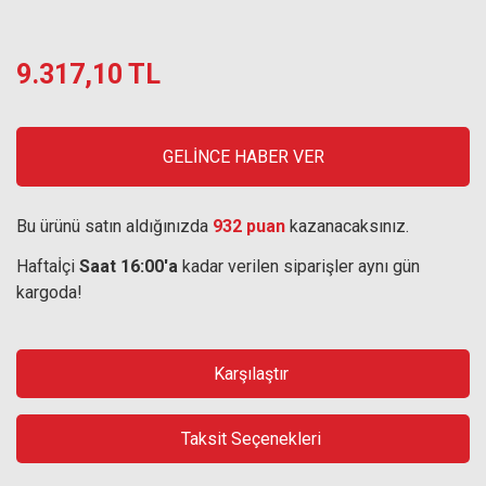
9.317,10 TL
GELİNCE HABER VER
Bu ürünü satın aldığınızda
932 puan
kazanacaksınız.
Haftaİçi
Saat 16:00'a
kadar verilen siparişler aynı gün
kargoda!
Karşılaştır
Taksit Seçenekleri