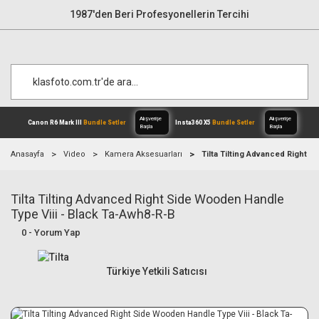
1987'den Beri Profesyonellerin Tercihi
Anasayfa
Video
Kamera Aksesuarları
Tilta Tilting Advanced Right 
Tilta Tilting Advanced Right Side Wooden Handle
Alışverişe
Canon R6 Mark III
Bundle Setler
Inst
Başla
Type Viii - Black Ta-Awh8-R-B
0 - Yorum Yap
Türkiye Yetkili Satıcısı