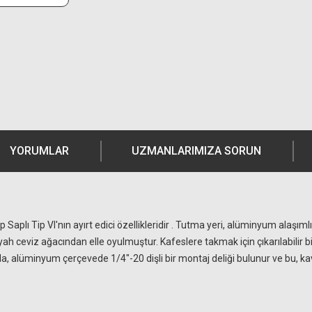
YORUMLAR
UZMANLARIMIZA SORUN
ap Saplı Tip VI'nın ayırt edici özellikleridir . Tutma yeri, alüminyum alaşı
siyah ceviz ağacından elle oyulmuştur. Kafeslere takmak için çıkarılabilir
a, alüminyum çerçevede 1/4"-20 dişli bir montaj deliği bulunur ve bu, ka
Ürün hakkında henüz soru sorulmamış.
Bu ürüne yorum yapın! Puan Kazanın