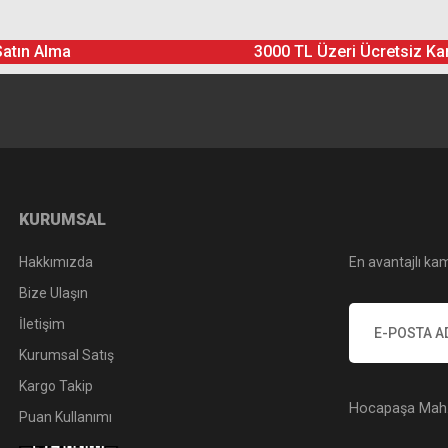
Satın Alma
3000 TL Üzeri Ücretsiz Ka
Yorum Yaz
Soru Sor
KURUMSAL
Hakkımızda
En avantajlı kam
Bize Ulaşın
İletişim
Kurumsal Satış
Kargo Takip
Hocapaşa Mah. 
Puan Kullanımı