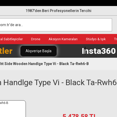
1987'den Beri Profesyonellerin Tercihi
l Sabitleyiciler
Drone
Aksiyon Kameraları
Stüdyo & Işık
T
tler
Insta36
Alışverişe Başla
ight Side Wooden Handlge Type Vi - Black Ta-Rwh6-B
n Handlge Type Vi - Black Ta-Rwh6
5.478,58 TL