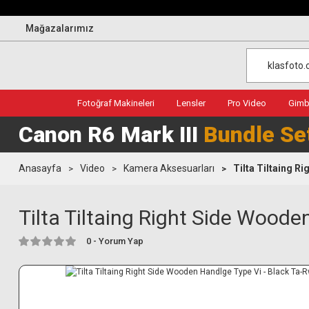
Mağazalarımız
Fotoğraf Makineleri
Lensler
Pro Video
Gimba
Canon R6 Mark III
Bundle Se
Anasayfa
Video
Kamera Aksesuarları
Tilta Tiltaing R
Tilta Tiltaing Right Side Woode
0 - Yorum Yap