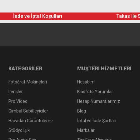
İade ve İptal Koşulları
Takas ile 
KATEGORİLER
MÜŞTERİ HİZMETLERİ
Fotoğraf Makineleri
Hesabım
Lensler
Klasfoto Yorumlar
Pro Video
Hesap Numaralarımız
Gimbal Sabitleyiciler
Blog
Havadan Görüntüleme
İptal ve İade Şartları
Stüdyo Işık
Markalar