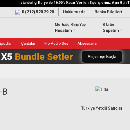
İstanbul içi Kurye ile 16:00'a Kadar Verilen Siparişleriniz Aynı Gün Tesl
0 (212) 520 29 20
Hakkımızda
Banka Bilgileri
Merhaba, Giriş Yap
0 Ürün
Hesabım
Sepetim
ripodlar
Çantalar
Pro Audio Ses
Aksesuarlar
0 X5
Bundle Setler
Alışverişe Başla
-B
Türkiye Yetkili Satıcısı