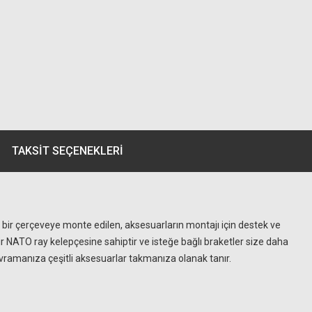
TAKSIT SEÇENEKLERI
mlı bir çerçeveye monte edilen, aksesuarların montajı için destek ve
 bir NATO ray kelepçesine sahiptir ve isteğe bağlı braketler size daha
vramanıza çeşitli aksesuarlar takmanıza olanak tanır.