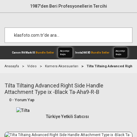
1987'den Beri Profesyonellerin Tercihi
Anasayfa
Video
Kamera Aksesuarları
Tilta Tiltaing Advanced Right
Tilta Tiltaing Advanced Right Side Handle
Alışverişe
Canon R6 Mark III
Bundle Setler
Inst
Başla
Attachment Type ix -Black Ta-Aha9-R-B
0 - Yorum Yap
Türkiye Yetkili Satıcısı