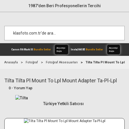
1987'den Beri Profesyonellerin Tercihi
Anasayfa
Fotoğraf
Fotoğraf Aksesuarları
Tilta Tilta Pl Mount To Lpl 
Tilta Tilta Pl Mount To Lpl Mount Adapter Ta-Pl-Lpl
Alışverişe
Canon R6 Mark III
Bundle Setler
Inst
Başla
0 - Yorum Yap
Türkiye Yetkili Satıcısı