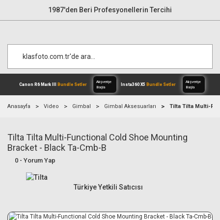
1987'den Beri Profesyonellerin Tercihi
Anasayfa
Video
Gimbal
Gimbal Aksesuarları
Tilta Tilta Multi-
Tilta Tilta Multi-Functional Cold Shoe Mounting
Alışverişe
Canon R6 Mark III
Bundle Setler
Inst
Başla
Bracket - Black Ta-Cmb-B
0 - Yorum Yap
Türkiye Yetkili Satıcısı