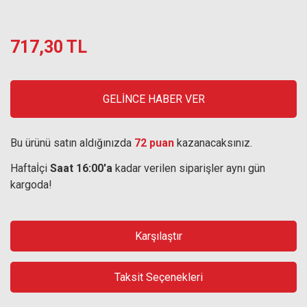
717,30 TL
GELİNCE HABER VER
Bu ürünü satın aldığınızda
72 puan
kazanacaksınız.
Haftaİçi
Saat 16:00'a
kadar verilen siparişler aynı gün
kargoda!
Karşılaştır
Taksit Seçenekleri