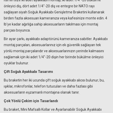
lta'nın size iki adet ayakkabı montajı, iki adet 1/4"-20 bükülme
önleyici diş, dört adet 1/4"-20 diş ve entegre bir NATO rayı
sağlayan siyah Soğuk Ayakkabı Genişletme Braketini kullanarak
birden fazla aksesuarı kameranıza veya kafesinize monte edin. 4
lb'ye kadar ağırlığa sahip aksesuarların takılması için montaj
parçası boyunca.
Bir ayar çarkı, ayakkabı adaptörünü kameranıza sabitler. Ayakkabı
montaj parçaları, aksesuarlarınız için ek güvenlik sağlayan tek
yönlü montaj parçalarıdır ve aksesuarlarınızın yerinde kalmasını
sağlamak için iki adet 1/4"-20 dişin her birinde bükülme önleyici
oyuklar bulunur.
Çift Soğuk Ayakkabı Tasarımı
Bu braketin her iki ucunda çift soğuk ayakkabı alıcısı bulunur; bu,
ışıklar, mikrofonlar, telefon tutucuları ve daha fazlası gibi
aksesuarların eşzamanlı montajına olanak tanır.
Çok Yönlü Çekim için Tasarlandı
Bu braket, Mini Mafsallı Kollar ve Ayarlanabilir Soğuk Ayakkabı