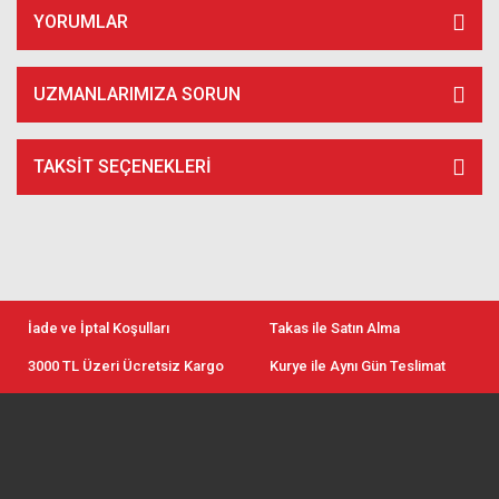
YORUMLAR
UZMANLARIMIZA SORUN
TAKSIT SEÇENEKLERI
İade ve İptal Koşulları
Takas ile Satın Alma
3000 TL Üzeri Ücretsiz Kargo
Kurye ile Aynı Gün Teslimat