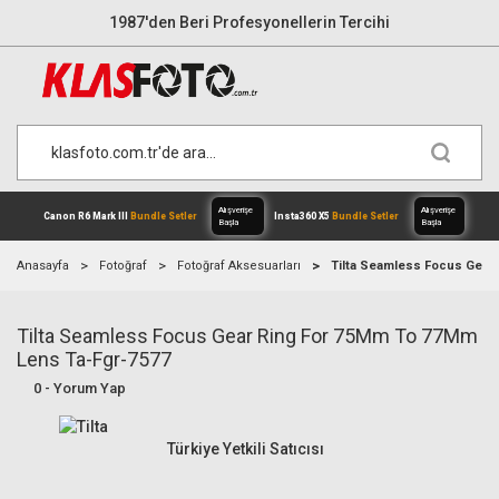
1987'den Beri Profesyonellerin Tercihi
Anasayfa
Fotoğraf
Fotoğraf Aksesuarları
Tilta Seamless Focus Gear
Tilta Seamless Focus Gear Ring For 75Mm To 77Mm
Alışverişe
Lens Ta-Fgr-7577
Canon R6 Mark III
Bundle Setler
Inst
Başla
0 - Yorum Yap
Türkiye Yetkili Satıcısı