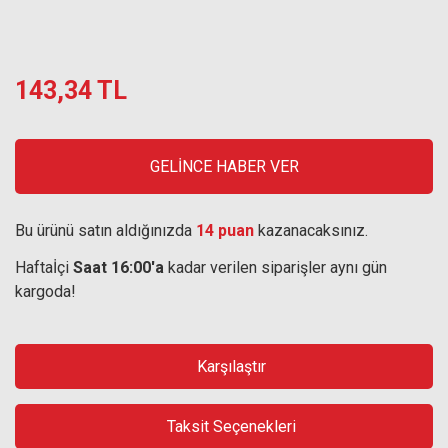
143,34 TL
GELİNCE HABER VER
Bu ürünü satın aldığınızda
14 puan
kazanacaksınız.
Haftaİçi
Saat 16:00'a
kadar verilen siparişler aynı gün
kargoda!
Karşılaştır
Taksit Seçenekleri