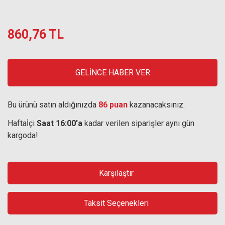
860,76 TL
GELİNCE HABER VER
Bu ürünü satın aldığınızda
86 puan
kazanacaksınız.
Haftaİçi
Saat 16:00'a
kadar verilen siparişler aynı gün
kargoda!
Karşılaştır
Taksit Seçenekleri