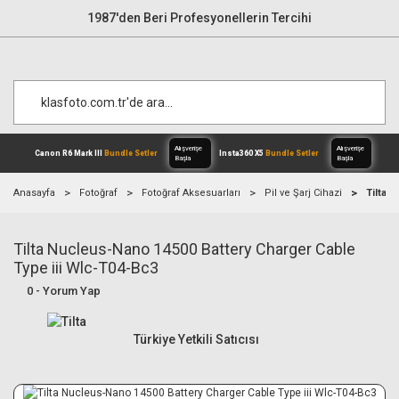
1987'den Beri Profesyonellerin Tercihi
Anasayfa
Fotoğraf
Fotoğraf Aksesuarları
Pil ve Şarj Cihazi
Tilta 
Tilta Nucleus-Nano 14500 Battery Charger Cable
Alışverişe
Canon R6 Mark III
Bundle Setler
Inst
Başla
Type iii Wlc-T04-Bc3
0 - Yorum Yap
Türkiye Yetkili Satıcısı