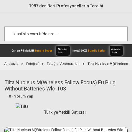
1987'den Beri Profesyonellerin Tercihi
Anasayfa
Fotoğraf
Fotoğraf Aksesuarları
Tilta Nucleus M(Wireless F
Tilta Nucleus M(Wireless Follow Focus) Eu Plug
Alışverişe
Canon R6 Mark III
Bundle Setler
Inst
Başla
Without Batteries Wlc-T03
0 - Yorum Yap
Türkiye Yetkili Satıcısı