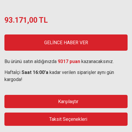
93.171,00 TL
GELİNCE HABER VER
Bu ürünü satın aldığınızda
9317 puan
kazanacaksınız.
Haftaİçi
Saat 16:00'a
kadar verilen siparişler aynı gün
kargoda!
Karşılaştır
Taksit Seçenekleri