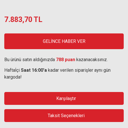
7.883,70 TL
GELİNCE HABER VER
Bu ürünü satın aldığınızda
788 puan
kazanacaksınız.
Haftaİçi
Saat 16:00'a
kadar verilen siparişler aynı gün
kargoda!
Karşılaştır
Taksit Seçenekleri