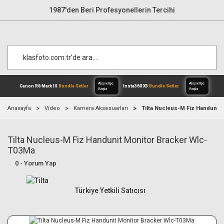
1987'den Beri Profesyonellerin Tercihi
Anasayfa
Video
Kamera Aksesuarları
Tilta Nucleus-M Fiz Handunit
Tilta Nucleus-M Fiz Handunit Monitor Bracker Wlc-
Alışverişe
Canon R6 Mark III
Bundle Setler
Inst
Başla
T03Ma
0 - Yorum Yap
Türkiye Yetkili Satıcısı