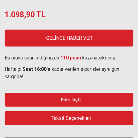
1.098,90 TL
GELİNCE HABER VER
Bu ürünü satın aldığınızda
110 puan
kazanacaksınız.
Haftaİçi
Saat 16:00'a
kadar verilen siparişler aynı gün
kargoda!
Karşılaştır
Taksit Seçenekleri