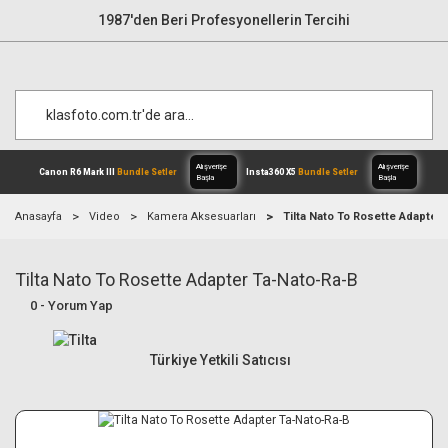
1987'den Beri Profesyonellerin Tercihi
Anasayfa
Video
Kamera Aksesuarları
Tilta Nato To Rosette Adapter
Tilta Nato To Rosette Adapter Ta-Nato-Ra-B
Alışverişe
Canon R6 Mark III
Bundle Setler
Inst
Başla
0 - Yorum Yap
Türkiye Yetkili Satıcısı