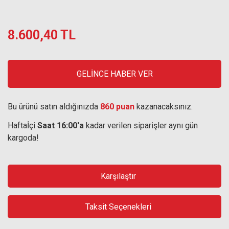
8.600,40 TL
GELİNCE HABER VER
Bu ürünü satın aldığınızda
860 puan
kazanacaksınız.
Haftaİçi
Saat 16:00'a
kadar verilen siparişler aynı gün
kargoda!
Karşılaştır
Taksit Seçenekleri