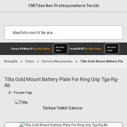
1987'den Beri Profesyonellerin Tercihi
Anasayfa
Video
Kamera Aksesuarları
Tilta Gold Mount Battery Plate
Tilta Gold Mount Battery Plate For Ring Grip Tga-Rg-
Alışverişe
Canon R6 Mark III
Bundle Setler
Inst
Başla
Ab
0 - Yorum Yap
Türkiye Yetkili Satıcısı