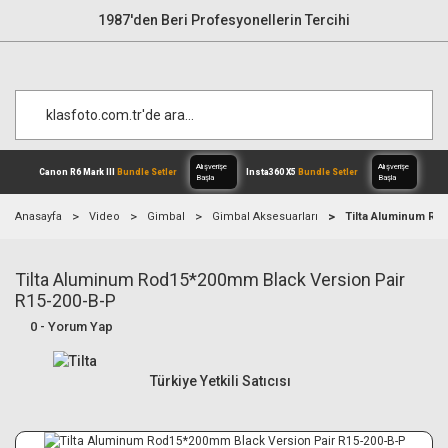
1987'den Beri Profesyonellerin Tercihi
Anasayfa
Video
Gimbal
Gimbal Aksesuarları
Tilta Aluminum Ro
Tilta Aluminum Rod15*200mm Black Version Pair
Alışverişe
Canon R6 Mark III
Bundle Setler
Inst
Başla
R15-200-B-P
0 - Yorum Yap
Türkiye Yetkili Satıcısı