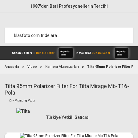
1987'den Beri Profesyonellerin Tercihi
Anasayfa
Video
Kamera Aksesuarları
Tilta 95mm Polarizer Filter Fo
Tilta 95mm Polarizer Filter For Tilta Mirage Mb-T16-
Alışverişe
Canon R6 Mark III
Bundle Setler
Inst
Başla
Pola
0 - Yorum Yap
Türkiye Yetkili Satıcısı