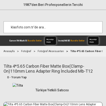
1987'den Beri Profesyonellerin Tercihi
Anasayfa
Fotoğraf
Fotoğraf Aksesuarları
Tilta 4*5.65 Carbon Fiber 
Tilta 4*5.65 Carbon Fiber Matte Box(Clamp-
Alışverişe
Canon R6 Mark III
Bundle Setler
Inst
Başla
On)110mm Lens Adapter Ring İncluded Mb-T12
0 - Yorum Yap
Türkiye Yetkili Satıcısı