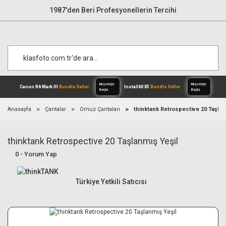
1987'den Beri Profesyonellerin Tercihi
Anasayfa
Çantalar
Omuz Çantaları
thinktank Retrospective 20 Taşlan
thinktank Retrospective 20 Taşlanmış Yeşil
Alışverişe
Canon R6 Mark III
Bundle Setler
Inst
Başla
0 - Yorum Yap
Türkiye Yetkili Satıcısı