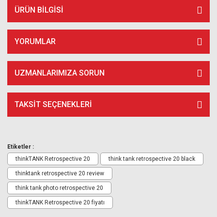
ÜRÜN BILGISI
YORUMLAR
UZMANLARIMIZA SORUN
TAKSIT SEÇENEKLERI
Etiketler :
thinkTANK Retrospective 20
think tank retrospective 20 black
thinktank retrospective 20 review
think tank photo retrospective 20
thinkTANK Retrospective 20 fiyatı