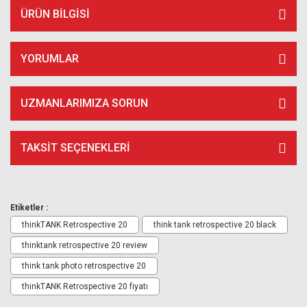
ÜRÜN BILGISI
YORUMLAR
UZMANLARIMIZA SORUN
TAKSIT SEÇENEKLERI
Etiketler :
thinkTANK Retrospective 20
think tank retrospective 20 black
thinktank retrospective 20 review
think tank photo retrospective 20
thinkTANK Retrospective 20 fiyatı