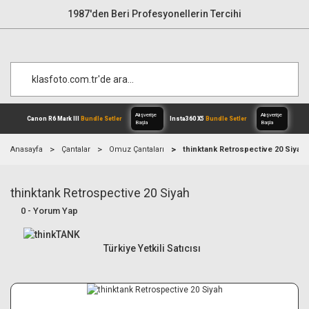
1987'den Beri Profesyonellerin Tercihi
Anasayfa
Çantalar
Omuz Çantaları
thinktank Retrospective 20 Siyah
thinktank Retrospective 20 Siyah
Alışverişe
Canon R6 Mark III
Bundle Setler
Inst
Başla
0 - Yorum Yap
Türkiye Yetkili Satıcısı