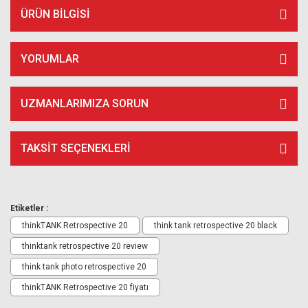
ÜRÜN BILGISI
YORUMLAR
UZMANLARIMIZA SORUN
TAKSIT SEÇENEKLERI
Etiketler :
thinkTANK Retrospective 20
think tank retrospective 20 black
thinktank retrospective 20 review
think tank photo retrospective 20
thinkTANK Retrospective 20 fiyatı