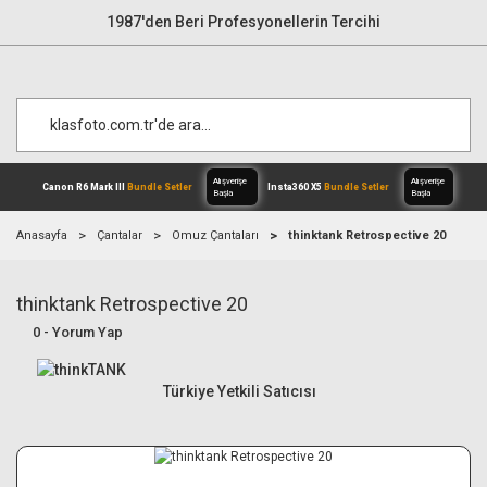
1987'den Beri Profesyonellerin Tercihi
Anasayfa
Çantalar
Omuz Çantaları
thinktank Retrospective 20
thinktank Retrospective 20
Alışverişe
Canon R6 Mark III
Bundle Setler
Inst
Başla
0 - Yorum Yap
Türkiye Yetkili Satıcısı