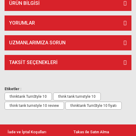
ÜRÜN BILGISI
YORUMLAR
UZMANLARIMIZA SORUN
TAKSIT SEÇENEKLERI
Etiketler :
thinktank TurnStyle 10
think tank turnstyle 10
think tank turnstyle 10 review
thinktank TurnStyle 10 fiyatı
İade ve İptal Koşulları
Takas ile Satın Alma