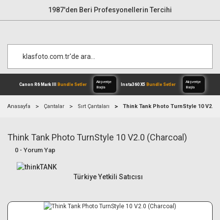
1987'den Beri Profesyonellerin Tercihi
Anasayfa
Çantalar
Sırt Çantaları
Think Tank Photo TurnStyle 10 V2.0 
Think Tank Photo TurnStyle 10 V2.0 (Charcoal)
Alışverişe
Canon R6 Mark III
Bundle Setler
Inst
Başla
0 - Yorum Yap
Türkiye Yetkili Satıcısı