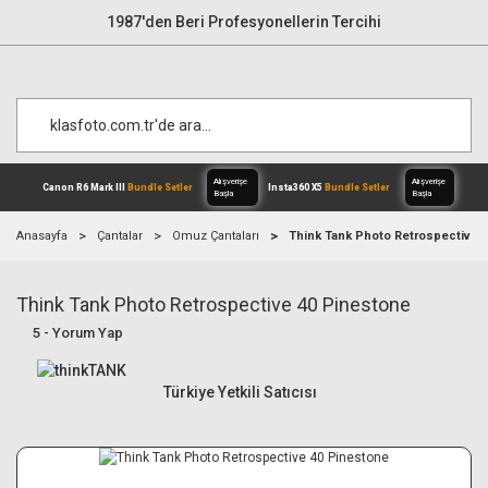
1987'den Beri Profesyonellerin Tercihi
Anasayfa
Çantalar
Omuz Çantaları
Think Tank Photo Retrospective 
Think Tank Photo Retrospective 40 Pinestone
Alışverişe
Canon R6 Mark III
Bundle Setler
Inst
Başla
5 - Yorum Yap
Türkiye Yetkili Satıcısı