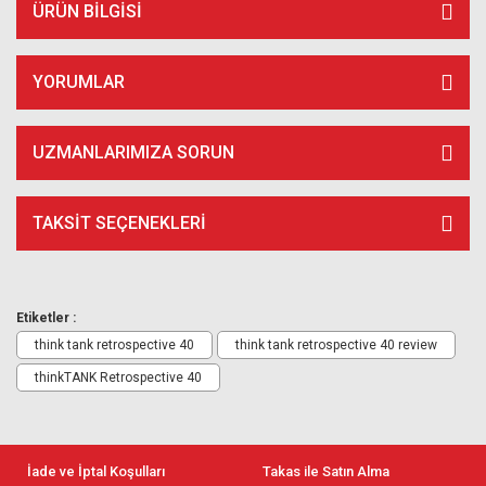
ÜRÜN BILGISI
YORUMLAR
UZMANLARIMIZA SORUN
TAKSIT SEÇENEKLERI
Etiketler :
think tank retrospective 40
think tank retrospective 40 review
thinkTANK Retrospective 40
İade ve İptal Koşulları
Takas ile Satın Alma