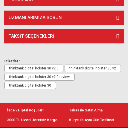
UZMANLARIMIZA SORUN
TAKSIT SEÇENEKLERI
Etiketler :
thinktank digital holster 30 v2.0
thinktank digital holster 30 v2
thinktank digital holster 30 v2.0 review
thinktank digital holster 30
İade ve İptal Koşulları
Takas ile Satın Alma
3000 TL Üzeri Ücretsiz Kargo
Kurye ile Aynı Gün Teslimat