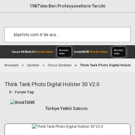
1987'den Beri Profesyonellerin Tercihi
Anasayfa
Çantalar
Omuz Çantaları
Think Tank Photo Digital Holster 3
Think Tank Photo Digital Holster 30 V2.0
Alışverişe
Canon R6 Mark III
Bundle Setler
Inst
Başla
0 - Yorum Yap
Türkiye Yetkili Satıcısı