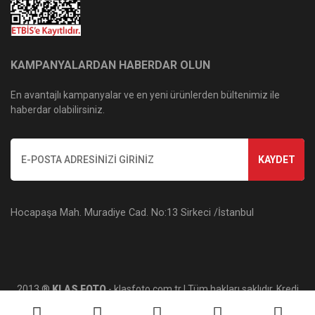
KAMPANYALARDAN HABERDAR OLUN
En avantajlı kampanyalar ve en yeni ürünlerden bültenimiz ile
haberdar olabilirsiniz.
KAYDET
Hocapaşa Mah. Muradiye Cad. No:13 Sirkeci /İstanbul
2013 ®
KLAS FOTO
- klasfoto.com.tr | Tüm hakları saklıdır. Kredi
kartı bilgileriniz 256bit SSL sertifikası ile korunmaktadır.