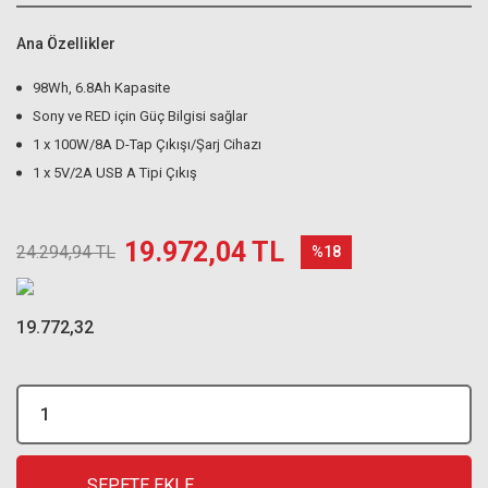
Ana Özellikler
98Wh, 6.8Ah Kapasite
Sony ve RED için Güç Bilgisi sağlar
1 x 100W/8A D-Tap Çıkışı/Şarj Cihazı
1 x 5V/2A USB A Tipi Çıkış
19.972,04 TL
24.294,94 TL
%18
19.772,32
SEPETE EKLE