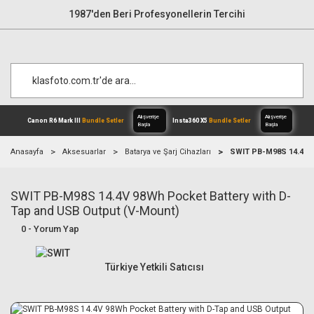
1987'den Beri Profesyonellerin Tercihi
Anasayfa
Aksesuarlar
Batarya ve Şarj Cihazları
SWIT PB-M98S 14.4V 9
SWIT PB-M98S 14.4V 98Wh Pocket Battery with D-
Alışverişe
Canon R6 Mark III
Bundle Setler
Inst
Başla
Tap and USB Output (V-Mount)
0 - Yorum Yap
Türkiye Yetkili Satıcısı