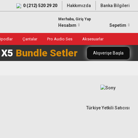
0 (212) 520 29 20
Hakkımızda
Banka Bilgileri
Merhaba, Giriş Yap
Hesabım
Sepetim
ripodlar
Çantalar
Pro Audio Ses
Aksesuarlar
0 X5
Bundle Setler
Alışverişe Başla
Türkiye Yetkili Satıcısı