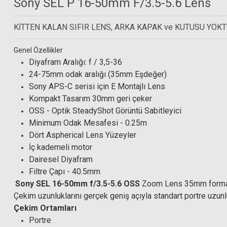
Sony SEL P 16-50mm F/3.5-5.6 Lens
KİTTEN KALAN SIFIR LENS, ARKA KAPAK ve KUTUSU YOK
Genel Özellikler
Hoya 40.5mm Multi Coated HD UV Filtre
Diyafram Aralığı: f / 3,5-36
24-75mm odak aralığı (35mm Eşdeğer)
Sony APS-C serisi için E Montajlı Lens
Kompakt Tasarım 30mm geri çeker
2.482,37 TL
Hoya 40.5mm HD Multi
OSS - Optik SteadyShot Görüntü Sabitleyici
Minimum Odak Mesafesi - 0.25m
Dört Aspherical Lens Yüzeyler
İç kademeli motor
Dairesel Diyafram
Filtre Çapı - 40.5mm
Sony SEL 16-50mm f/3.5-5.6 OSS
Zoom Lens 35mm formatın
Çekim uzunluklarını gerçek geniş açıyla standart portre uzunl
Çekim Ortamları
Portre