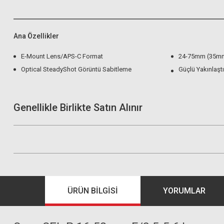
Ana Özellikler
E-Mount Lens/APS-C Format
24-75mm (35mm
Optical SteadyShot Görüntü Sabitleme
Güçlü Yakınlaş
Genellikle Birlikte Satın Alınır
ÜRÜN BILGISI
YORUMLAR