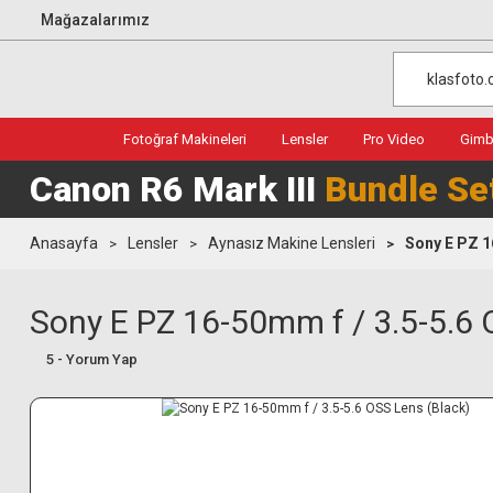
Mağazalarımız
Fotoğraf Makineleri
Lensler
Pro Video
Gimba
Canon R6 Mark III
Bundle Se
Anasayfa
Lensler
Aynasız Makine Lensleri
Sony E PZ 1
Sony E PZ 16-50mm f / 3.5-5.6 
5 - Yorum Yap