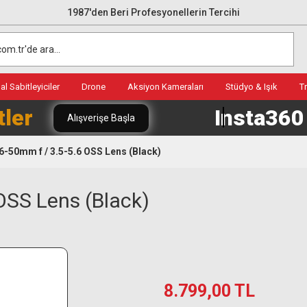
1987'den Beri Profesyonellerin Tercihi
l Sabitleyiciler
Drone
Aksiyon Kameraları
Stüdyo & Işık
T
tler
Insta36
Alışverişe Başla
6-50mm f / 3.5-5.6 OSS Lens (Black)
OSS Lens (Black)
8.799,00 TL