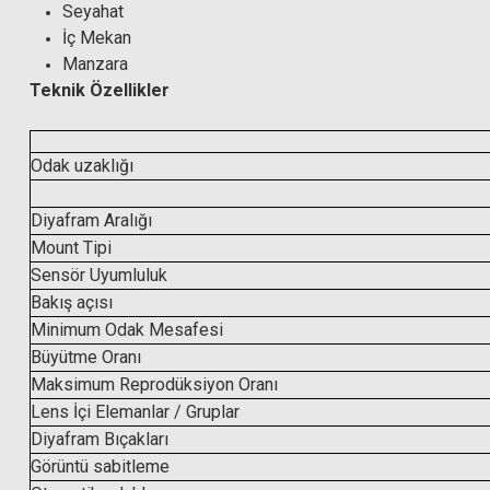
Seyahat
İç Mekan
Manzara
Teknik Özellikler
Sony FE 16-35mm f/4 ZA OSS Lens
Odak uzaklığı
55.999,00 TL
Diyafram Aralığı
Mount Tipi
Sensör Uyumluluk
Bakış açısı
Minimum Odak Mesafesi
Büyütme Oranı
Maksimum Reprodüksiyon Oranı
Lens İçi Elemanlar / Gruplar
Diyafram Bıçakları
Görüntü sabitleme