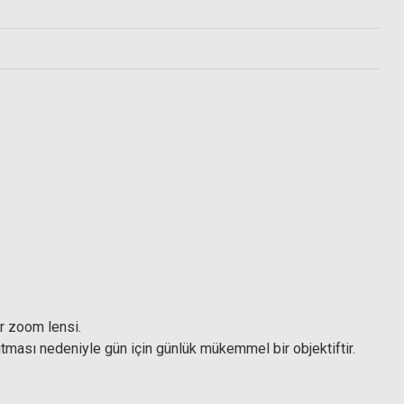
Sony FE 24-240mm f/3.5-6.3 OSS Lens
re (Multi Coated)
48.599,00 TL
L
ir zoom lensi.
utması nedeniyle gün için günlük mükemmel bir objektiftir.