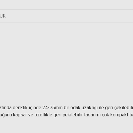
TUR
Hoya 40.5mm HMC UV Slim Filt
 Coating Circular Polarize Filtre
1.299,00 T
3.605,93 TL
da denklik içinde 24-75mm bir odak uzaklığı ile geri çekilebil
uğunu kapsar ve özellikle geri çekilebilir tasarımı çok kompakt t