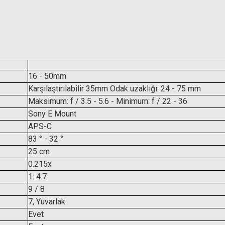
16 - 50mm
Karşılaştırılabilir 35mm Odak uzaklığı: 24 - 75 mm
Maksimum: f / 3.5 - 5.6 - Minimum: f / 22 - 36
Sony E Mount
APS-C
83 ° - 32 °
25 cm
0.215x
1: 4.7
9 / 8
7, Yuvarlak
Evet