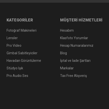
Elle zoom yapamayan benim gibiler için harika bir lens.
M... Ö... | 08/12/2020
KATEGORİLER
MÜŞTERİ HİZMETLERİ
Fotoğraf Makineleri
Hesabım
Yorum Yaz
Lensler
Klasfoto Yorumlar
Pro Video
Hesap Numaralarımız
Gimbal Sabitleyiciler
Blog
Havadan Görüntüleme
İptal ve İade Şartları
Stüdyo Işık
Markalar
Pro Audio Ses
Tax Free Alışveriş