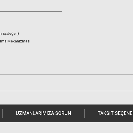
 Eşdeğeri)
tırma Mekanizması
UZMANLARIMIZA SORUN
TAKSIT SEÇENE