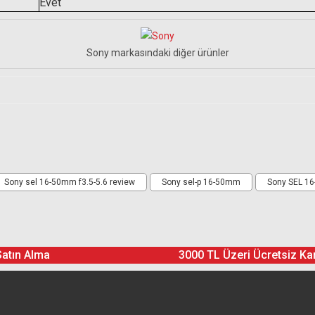
Evet
Sony markasındaki diğer ürünler
Ürün hakkında henüz soru sorulmamış.
Sony sel 16-50mm f3.5-5.6 review
Sony sel-p 16-50mm
Sony SEL 16-
Soru Sor
asız en doğru lens bu olacaktır. Tak gez lensler arasında bence en erg
Satın Alma
3000 TL Üzeri Ücretsiz Ka