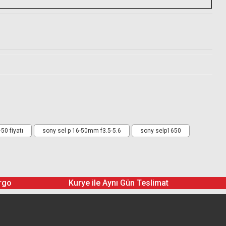
50 fiyatı
sony sel p 16-50mm f3.5-5.6
sony selp1650
onomik olanı bu OSS lens
rgo
Kurye ile Aynı Gün Teslimat