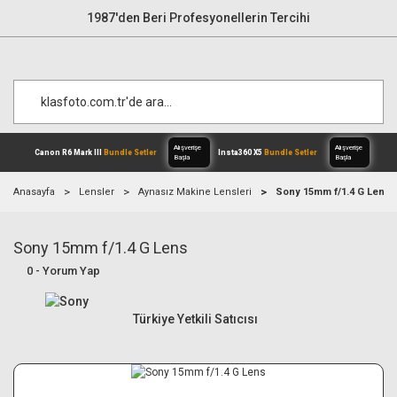
1987'den Beri Profesyonellerin Tercihi
Anasayfa
Lensler
Aynasız Makine Lensleri
Sony 15mm f/1.4 G Lens
Sony 15mm f/1.4 G Lens
Alışverişe
Canon R6 Mark III
Bundle Setler
Inst
Başla
0 - Yorum Yap
Türkiye Yetkili Satıcısı