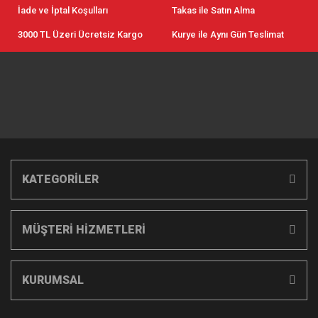
İade ve İptal Koşulları
Takas ile Satın Alma
3000 TL Üzeri Ücretsiz Kargo
Kurye ile Aynı Gün Teslimat
KATEGORİLER
MÜŞTERİ HİZMETLERİ
KURUMSAL