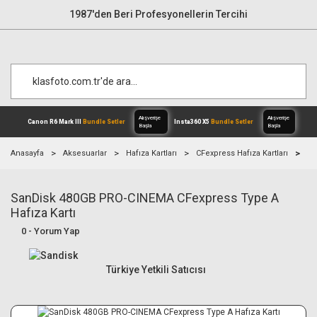
1987'den Beri Profesyonellerin Tercihi
Anasayfa
Aksesuarlar
Hafıza Kartları
CFexpress Hafıza Kartları
Sa
SanDisk 480GB PRO-CINEMA CFexpress Type A
Alışverişe
Canon R6 Mark III
Bundle Setler
Inst
Başla
Hafıza Kartı
0 - Yorum Yap
Türkiye Yetkili Satıcısı