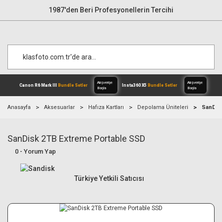
1987'den Beri Profesyonellerin Tercihi
Anasayfa
Aksesuarlar
Hafıza Kartları
Depolama Üniteleri
SanDis
SanDisk 2TB Extreme Portable SSD
Alışverişe
Canon R6 Mark III
Bundle Setler
Inst
Başla
0 - Yorum Yap
Türkiye Yetkili Satıcısı