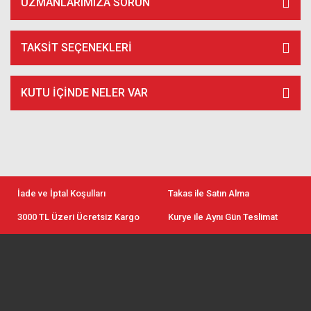
UZMANLARIMIZA SORUN
TAKSIT SEÇENEKLERI
KUTU İÇİNDE NELER VAR
İade ve İptal Koşulları
Takas ile Satın Alma
3000 TL Üzeri Ücretsiz Kargo
Kurye ile Aynı Gün Teslimat