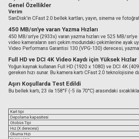
Genel Özellikler
Verim
SanDisk'in CFast 2.0 bellek kartları, yayın, sinema ve fotoğra
450 MB/sn'ye varan Yazma Hızları
450 MB/sn'ye (2933x) varan yazma hızları ve 525 MB/sn'ye (
video kameraların seri çekim modundaki çekimlerine ayak uydu
Video Performans Garantisi 130 (VPG-130) derecesi, yazma h
Full HD ve DCI 4K Video Kaydı için Yüksek Hızlar
Yoğun kaynak kullanan Full HD (1920 x 1080) ve DCI 4K (4096
gereken hızı sunar. Bu kamera kartı CFast 2.0 teknolojisine da
Aşırı Koşullarda Test Edildi
Bu bellek kartı, 23 ila 158°F (-5 ila 70°C) arasındaki sıcaklıklar
Kart tipi
Depolama kapasitesi
Otobüs Tipi
Hız (X derecesi)
Okuma Hızı