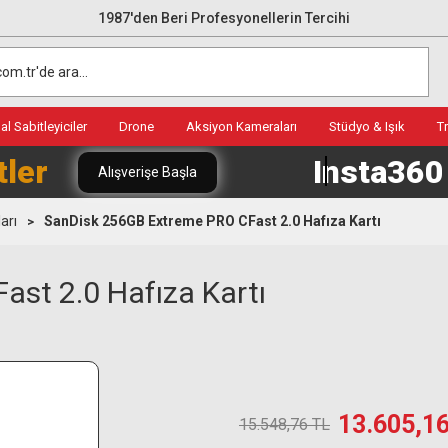
1987'den Beri Profesyonellerin Tercihi
l Sabitleyiciler
Drone
Aksiyon Kameraları
Stüdyo & Işık
T
tler
Insta36
Alışverişe Başla
arı
SanDisk 256GB Extreme PRO CFast 2.0 Hafıza Kartı
st 2.0 Hafıza Kartı
13.605,1
15.548,76 TL