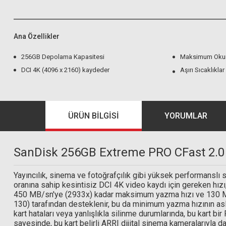
Ana Özellikler
256GB Depolama Kapasitesi
Maksimum Okum
DCI 4K (4096 x 2160) kaydeder
Aşırı Sıcaklıklar
ÜRÜN BILGISI
YORUMLAR
SanDisk 256GB Extreme PRO CFast 2.0 
Yayıncılık, sinema ve fotoğrafçılık gibi yüksek performanslı s
oranına sahip kesintisiz DCI 4K video kaydı için gereken hız
450 MB/sn'ye (2933x) kadar maksimum yazma hızı ve 130 MB/
130) tarafından desteklenir, bu da minimum yazma hızının asla
kart hataları veya yanlışlıkla silinme durumlarında, bu kart b
sayesinde, bu kart belirli ARRI dijital sinema kameralarıyla d