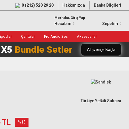
0 (212) 520 29 20
Hakkımızda
Banka Bilgileri
Merhaba, Giriş Yap
Hesabım
Sepetim
ripodlar
Çantalar
Pro Audio Ses
Aksesuarlar
0 X5
Bundle Setler
Alışverişe Başla
Türkiye Yetkili Satıcısı
6 TL
%13