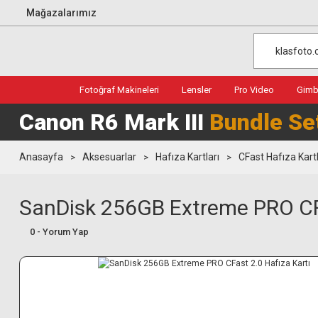
Mağazalarımız
Fotoğraf Makineleri
Lensler
Pro Video
Gimba
Canon R6 Mark III
Bundle Se
Anasayfa
Aksesuarlar
Hafıza Kartları
CFast Hafıza Kartl
SanDisk 256GB Extreme PRO CFa
0 - Yorum Yap