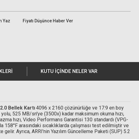
m Yaz
Fiyatı Düşünce Haber Ver
KLERI
KUTU İÇİNDE NELER VAR
.0 Bellek Kartı
4096 x 2160 çözünürlüğe ve 17:9 en boy
veri yolu, 525 MB/sn'ye (3500x) kadar maksimum okuma hızı,
azma hızı, Video Performans Garantisi 130 standardı (VPG-
a 158°F arasındaki sıcaklıklarda çalışması test edilmiştir ve
kte gelir. Ayrıca, ARRI'nin Yazılım Güncelleme Paketi (SUP) 5.2