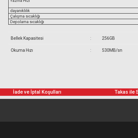
Yazma Hızı
dayanıklılık
Çalışma sıcaklığı
Depolama sıcaklığı
Bellek Kapasitesi
:
256GB
Okuma Hızı
:
530MB/sn
SanDisk 256GB Extreme PRO CFast 2.0 
İade ve İptal Koşulları
Takas ile 