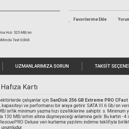
Yoru
a Hızı: 525 MB/sn
 Altında Test Edildi
UZMANLARIMIZA SORUN
TAKSIT SEÇENE
Hafıza Kartı
ektörlerde çalışanlar için
SanDisk 256 GB Extreme PRO CFast 2
ı, kapasiteyi ve performansı bir araya getirir. SATA III 6 Gb/sn 
sn'lik minimum yazma hızı özelliklerine sahiptir. s. Minimum y
 130 MB/sn'nin altına düşmeyeceği anlamına gelir. Bu kartın -4 il
ir RescuePRO Deluxe veri kurtarma yazılımı indirme teklifiyle birli
a uyumludur.