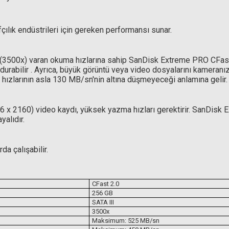
fçılık endüstrileri için gereken performansı sunar.
3500x) varan okuma hızlarına sahip SanDisk Extreme PRO CFast 2.
rabilir . Ayrıca, büyük görüntü veya video dosyalarını kameranızd
ızlarının asla 130 MB/sn'nin altına düşmeyeceği anlamına gelir.
 x 2160) video kaydı, yüksek yazma hızları gerektirir. SanDisk E
yalıdır.
da çalışabilir.
CFast 2.0
256 GB
SATA III
3500x
Maksimum: 525 MB/sn