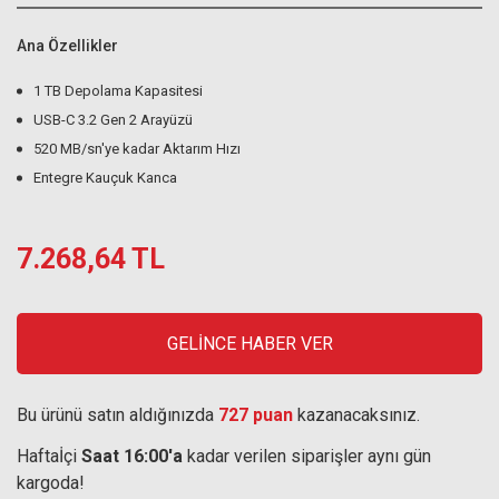
Ana Özellikler
1 TB Depolama Kapasitesi
USB-C 3.2 Gen 2 Arayüzü
520 MB/sn'ye kadar Aktarım Hızı
Entegre Kauçuk Kanca
7.268,64 TL
GELİNCE HABER VER
Bu ürünü satın aldığınızda
727 puan
kazanacaksınız.
Haftaİçi
Saat 16:00'a
kadar verilen siparişler aynı gün
kargoda!