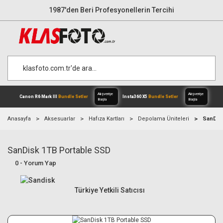
1987'den Beri Profesyonellerin Tercihi
Anasayfa
Aksesuarlar
Hafıza Kartları
Depolama Üniteleri
SanDis
SanDisk 1TB Portable SSD
Alışverişe
Canon R6 Mark III
Bundle Setler
Inst
0 - Yorum Yap
Başla
Türkiye Yetkili Satıcısı