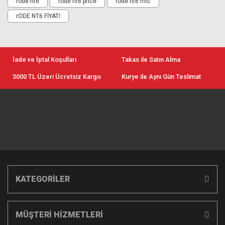
rode nt6
rode nt6 price
rode nt6 mic
rODE NT6 FİYATI
İade ve İptal Koşulları
Takas ile Satın Alma
3000 TL Üzeri Ücretsiz Kargo
Kurye ile Aynı Gün Teslimat
KATEGORİLER
MÜŞTERİ HİZMETLERİ