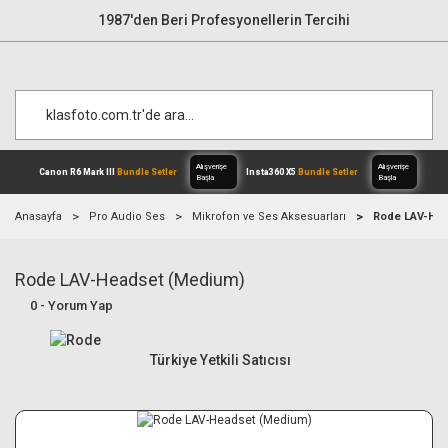
1987'den Beri Profesyonellerin Tercihi
Anasayfa
Pro Audio Ses
Mikrofon ve Ses Aksesuarları
Rode LAV-Hea
Rode LAV-Headset (Medium)
Alışverişe
Canon R6 Mark III
Bundle Setler
Inst
Başla
0 - Yorum Yap
Türkiye Yetkili Satıcısı