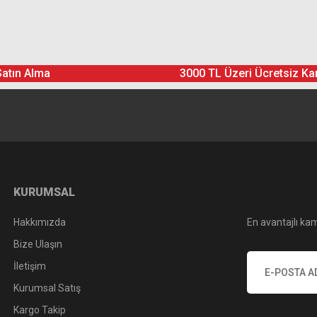
Ürün hakkında henüz soru sorulmamış.
Bu ürüne yorum yapın! Puan Kazanın
Satın Alma
3000 TL Üzeri Ücretsiz Ka
Yorum Yaz
Soru Sor
KURUMSAL
Hakkımızda
En avantajlı kam
Bize Ulaşın
İletişim
Kurumsal Satış
Kargo Takip