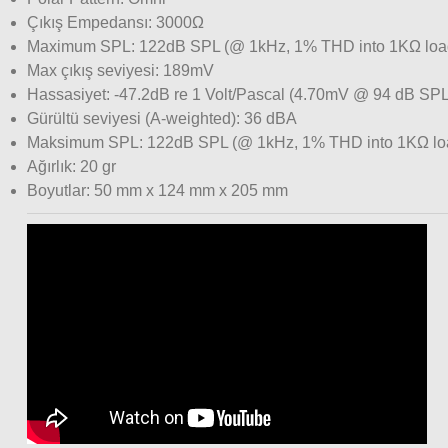
Çıkış Empedansı: 3000Ω
Maximum SPL: 122dB SPL (@ 1kHz, 1% THD into 1KΩ loa
Max çıkış seviyesi: 189mV
Hassasiyet: -47.2dB re 1 Volt/Pascal (4.70mV @ 94 dB SPL
Gürültü seviyesi (A-weighted): 36 dBA
Maksimum SPL: 122dB SPL (@ 1kHz, 1% THD into 1KΩ lo
Ağırlık: 20 gr
Boyutlar: 50 mm x 124 mm x 205 mm