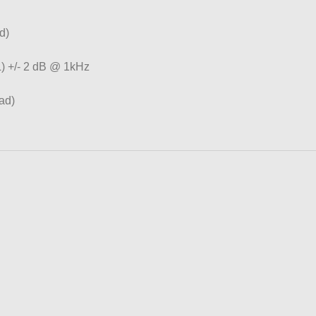
d)
) +/- 2 dB @ 1kHz
ad)