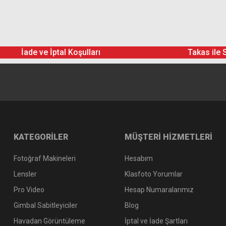
Rode HS2 Lightweight Headset Microphone
Mini-Furry Windshield
Pop Filter
Cable Management Clip
İade ve İptal Koşulları
Takas ile 
KATEGORİLER
MÜŞTERİ HİZMETLERİ
Fotoğraf Makineleri
Hesabım
Lensler
Klasfoto Yorumlar
Pro Video
Hesap Numaralarımız
Gimbal Sabitleyiciler
Blog
Havadan Görüntüleme
İptal ve İade Şartları