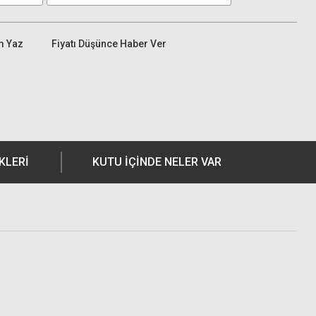
m Yaz
Fiyatı Düşünce Haber Ver
KLERI
KUTU İÇİNDE NELER VAR