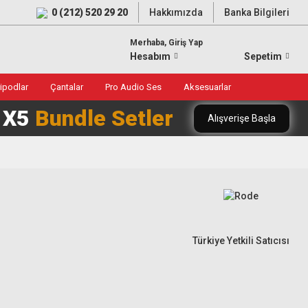
0 (212) 520 29 20
Hakkımızda
Banka Bilgileri
Merhaba, Giriş Yap
Hesabım
Sepetim
ripodlar
Çantalar
Pro Audio Ses
Aksesuarlar
0 X5
Bundle Setler
Alışverişe Başla
Türkiye Yetkili Satıcısı