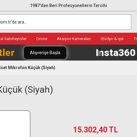
1987'den Beri Profesyonellerin Tercihi
l Sabitleyiciler
Drone
Aksiyon Kameraları
Stüdyo & Işık
T
tler
Insta36
Alışverişe Başla
et Mikrofon Küçük (Siyah)
üçük (Siyah)
15.302,40 TL