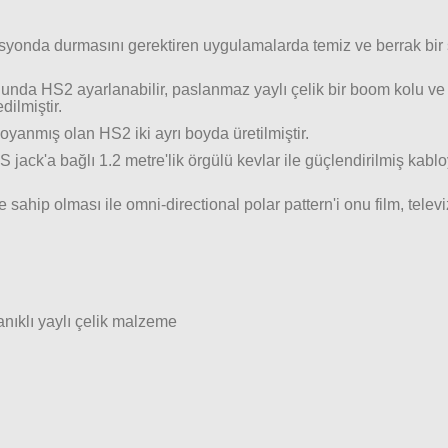
nda durmasını gerektiren uygulamalarda temiz ve berrak bir se
nda HS2 ayarlanabilir, paslanmaz yaylı çelik bir boom kolu ve 
ilmiştir.
anmış olan HS2 iki ayrı boyda üretilmiştir.
RS jack'a bağlı 1.2 metre'lik örgülü kevlar ile güçlendirilmiş 
 sahip olması ile omni-directional polar pattern'i onu film, televi
nıklı yaylı çelik malzeme