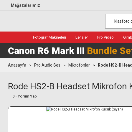
Mağazalarımız
Fotoğraf Makineleri
Lensler
Pro Video
Gimba
Canon R6 Mark III
Bundle Se
Anasayfa
Pro Audio Ses
Mikrofonlar
Rode HS2-B Heads
Rode HS2-B Headset Mikrofon K
0 - Yorum Yap