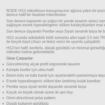
RODE HS2 mikrofonun konuşmacının ağzına yakın bir pozisyo
derece hafif bir headset mikrofondur.
Son derece kapsamlı ve yoğun bir yende tasarım süreci sonu
sağlayan esnek hypoallergenic silikon kulakçıklardan imal ed
Son derece dayanıklı Pembe veya Siyah seramik boya ile boy
HS2 ucunda sökülebilir kilitli somunlu altın kaplı 3.5 mm T
ile birçok kayıt cihazı ve telsiz verici ile uyumlu çalışabilir.
HS2'nin hafif, konforlu, düşük gürültülü ve minimal görselliğe
mikrofon haline getirmektedir.
Göze Çarpanlar
Güncellenmiş alçak profil ergonomik tasarım
Komple konfor için ultra-hafif
Boom kolu ve kafa bandı için ayarlanabilir paslanmaya daya
Esnek hypoallergenic silikon'dan üretilmiş kulak bandları
Pembe veya siyah renkli dayanıklı seramik boya
Küçük ve büyük olmak üzere iki ayrı boy
Omni-directional polar pattern
Düşük kullanım gürültüsü