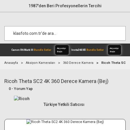
1987'den Beri Profesyonellerin Tercihi
Anasayfa
Aksiyon Kameraları
360 Derece Kamera
Ricoh Theta SC2 4
Ricoh Theta SC2 4K 360 Derece Kamera (Bej)
Alışverişe
Canon R6 Mark III
Bundle Setler
Inst
Başla
0 - Yorum Yap
Türkiye Yetkili Satıcısı