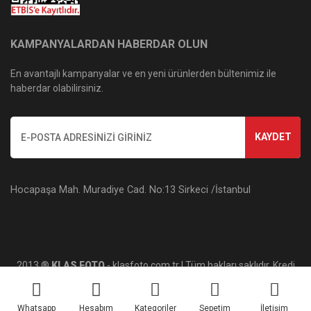
KAMPANYALARDAN HABERDAR OLUN
En avantajlı kampanyalar ve en yeni ürünlerden bültenimiz ile
haberdar olabilirsiniz.
KAYDET
Hocapaşa Mah. Muradiye Cad. No:13 Sirkeci /İstanbul
2013 ®
KLAS FOTO
- klasfoto.com.tr | Tüm hakları saklıdır. Kredi
kartı bilgileriniz 256bit SSL sertifikası ile korunmaktadır.
Whatsapp
Hesabım
Kategoriler
Sepetim
İletişim