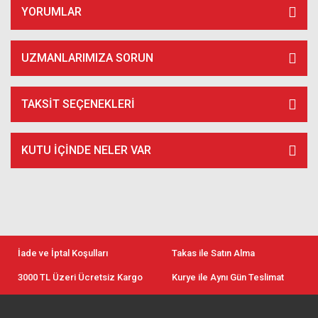
YORUMLAR
UZMANLARIMIZA SORUN
TAKSIT SEÇENEKLERI
KUTU İÇİNDE NELER VAR
İade ve İptal Koşulları
Takas ile Satın Alma
3000 TL Üzeri Ücretsiz Kargo
Kurye ile Aynı Gün Teslimat