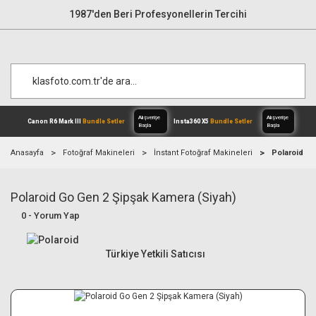
1987'den Beri Profesyonellerin Tercihi
Anasayfa
Fotoğraf Makineleri
İnstant Fotoğraf Makineleri
Polaroid Go
Polaroid Go Gen 2 Şipşak Kamera (Siyah)
Alışverişe
Canon R6 Mark III
Bundle Setler
Inst
Başla
0 - Yorum Yap
Türkiye Yetkili Satıcısı