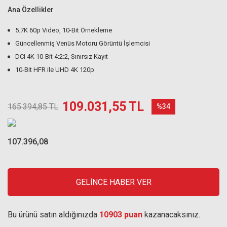
Ana Özellikler
5.7K 60p Video, 10-Bit Örnekleme
Güncellenmiş Venüs Motoru Görüntü İşlemcisi
DCI 4K 10-Bit 4:2:2, Sınırsız Kayıt
10-Bit HFR ile UHD 4K 120p
109.031,55 TL
165.394,85 TL
%34
107.396,08
GELİNCE HABER VER
Bu ürünü satın aldığınızda
10903 puan
kazanacaksınız.