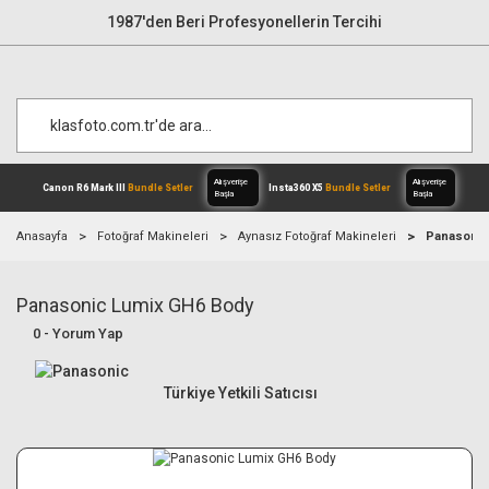
1987'den Beri Profesyonellerin Tercihi
Anasayfa
Fotoğraf Makineleri
Aynasız Fotoğraf Makineleri
Panasonic
Panasonic Lumix GH6 Body
Alışverişe
Canon R6 Mark III
Bundle Setler
Inst
Başla
0 - Yorum Yap
Türkiye Yetkili Satıcısı