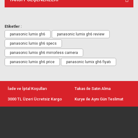
Etiketler :
panasonic lumix gh6
panasonic lumix gh6 review
panasonic lumix gh6 specs
panasonic lumix gh6 mirrorless camera
panasonic lumix gh6 price
panasonic lumix gh6 fiyatı
İade ve İptal Koşulları
Takas ile Satın Alma
3000 TL Üzeri Ücretsiz Kargo
Kurye ile Aynı Gün Teslimat